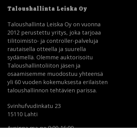
Taloushallinta Leiska Oy
Taloushallinta Leiska Oy on vuonna
2012 perustettu yritys, joka tarjoaa
tilitoimisto- ja controller-palveluja
rautaisella otteella ja suurella
sydämellä. Olemme auktorisoitu
Taloushallintoliiton jäsen ja
osaamisemme muodostuu yhteensä
yli 60 vuoden kokemuksesta erilaisten
taloushallinnon tehtävien parissa.
Svinhufvudinkatu 23
15110 Lahti
Avoinna ma-pe 9:00-16:00