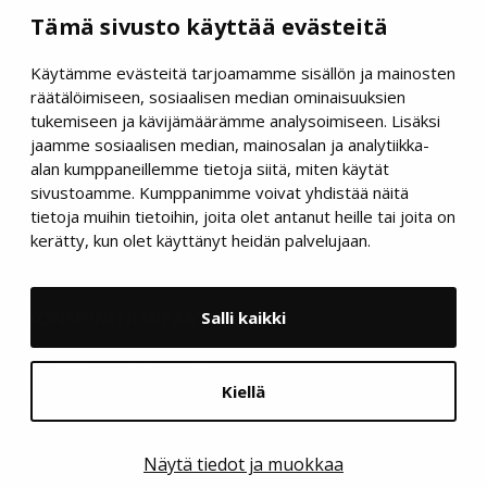
Puh:044 770 90 96
Tämä sivusto käyttää evästeitä
Y-tunnus: 2462595-3
Käytämme evästeitä tarjoamamme sisällön ja mainosten
Verkkolaskuosoite: 003724625953
räätälöimiseen, sosiaalisen median ominaisuuksien
Välittäjätunnus: 003721291126
tukemiseen ja kävijämäärämme analysoimiseen. Lisäksi
jaamme sosiaalisen median, mainosalan ja analytiikka-
TALOUSHALLINTO- JA
alan kumppaneillemme tietoja siitä, miten käytät
sivustoamme. Kumppanimme voivat yhdistää näitä
KIRJANPITOPALVELUT
tietoja muihin tietoihin, joita olet antanut heille tai joita on
TALOUSPÄÄLLIKKÖPALVELUT
kerätty, kun olet käyttänyt heidän palvelujaan.
KONSULTOINTI JA KOULUTUS
Salli kaikki
KONSERNITILINPÄÄTÖKSET
KIRJANPITO-OHJELMAT
Kiellä
YRITYS
YHTEYSTIEDOT
Näytä tiedot ja muokkaa