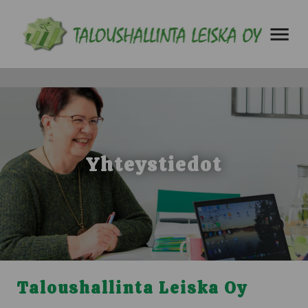
AVAA VAL
Yhteystiedot
Taloushallinta Leiska Oy